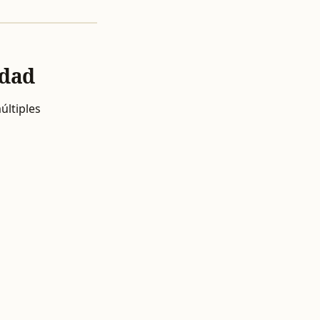
idad
últiples