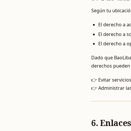
Según tu ubicació
El derecho a a
El derecho a so
El derecho a 
Dado que BaoLiba 
derechos pueden 
👉 Evitar servici
👉 Administrar la
6. Enlace