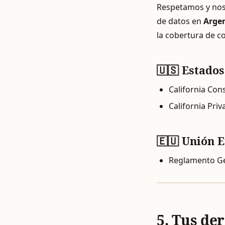
Respetamos y nos 
de datos en
Arge
la cobertura de c
🇺🇸 Estado
California Con
California Pri
🇪🇺 Unión 
Reglamento Ge
5. Tus de