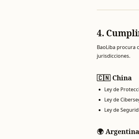
4. Cumpli
BaoLiba procura c
jurisdicciones.
🇨🇳 China
Ley de Protecc
Ley de Cibers
Ley de Seguri
🌍 Argentin