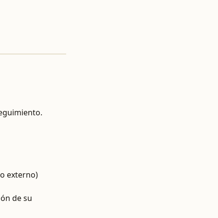
seguimiento.
do externo)
ión de su