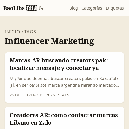
BaoLiba 🇦🇷
Blog
Categorías
Etiquetas
INICIO
TAGS
Influencer Marketing
Marcas AR buscando creators pak:
localizar mensaje y conectar ya
💡 ¿Por qué deberías buscar creators pakis en KakaoTalk
(sí, en serio)? Si sos marca argentina mirando mercados
emergentes, entender dónde vive tu público es clave. La
26 DE FEBRERO DE 2026
·
5 MIN
pregunta que nos ocupa: ¿cómo encontrar creators en
Pakistán que usen KakaoTalk para localizar tu mensaje?
Al principio suena raro —KakaoTalk no es la app
Creadores AR: cómo contactar marcas
dominante en Pakistán—, pero hay razones estratégicas
Líbano en Zalo
para explorarlo: comunidades de diáspora, grupos