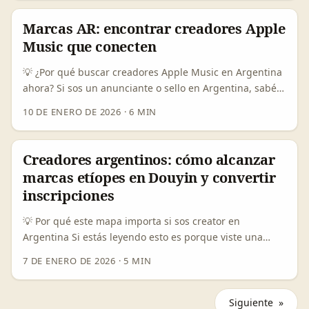
audiencia europea con alto poder adquisitivo,
justo en colaboraciones marca–influencer. ...
consumidores que valoran ingredientes y
Marcas AR: encontrar creadores Apple
sostenibilidad, y un ecosistema de creadores locales
Music que conecten
menos saturado que Alemania o UK. Pero ojo: el
mercado de cosmética también viene con riesgos
💡 ¿Por qué buscar creadores Apple Music en Argentina
reputacionales —y uno gigante es el marketing dirigido
ahora? Si sos un anunciante o sello en Argentina, sabés
a menores. ...
que la forma de descubrir música cambió: no basta con
10 DE ENERO DE 2026
·
6 MIN
playlisting tradicional ni con pauta fría. Los creadores
(ese combo de DJ, playlist curator, micro-influencer y fan
con buena curaduría) son quienes convierten un track
Creadores argentinos: cómo alcanzar
en tendencia local. La pregunta real que tenés que
marcas etíopes en Douyin y convertir
resolver es: ¿dónde están esos creadores, cómo
inscripciones
validarlos y cómo activarlos para que su contenido
impulse streams, saves y fandom real en Apple Music?
💡 Por qué este mapa importa si sos creator en
...
Argentina Si estás leyendo esto es porque viste una
oportunidad: marcas en Etiopía que podrían necesitar
7 DE ENERO DE 2026
·
5 MIN
formación digital, upskilling para su equipo o cursos
para vender a clientes locales — y tú querés que esas
marcas se anoten en tu curso online. No es fantasía: el
Siguiente »