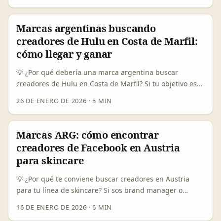
GRWM (Get Ready With Me) que mezcla narrativa
personal + demo de producto. Hay una oportunidad
Marcas argentinas buscando
real: el mercado de influencer marketing está creciendo
creadores de Hulu en Costa de Marfil:
fuerte (OpenPR lo proyecta como uno de los sectores
cómo llegar y ganar
con mayor CAGR), y las marcas buscan formatos
auténticos que conecten con audiencias jóvenes. ...
💡 ¿Por qué debería una marca argentina buscar
creadores de Hulu en Costa de Marfil? Si tu objetivo es
aumentar visibilidad y resonancia cultural en audiencias
26 DE ENERO DE 2026
·
5 MIN
francófonas o de la diáspora africana que consumen
series y formatos tipo Hulu, Costa de Marfil es una
cantera interesante: creadores con voz local, alcance en
Marcas ARG: cómo encontrar
plataformas globales y ganas de contar historias
creadores de Facebook en Austria
distintas. Pero ojo: el ecosistema de creadores
para skincare
emergente viene con fricciones reales —entregables
poco claros, confusión entre cortesías y pagos, y
💡 ¿Por qué te conviene buscar creadores en Austria
limitaciones creativas— tal como se destacó en la
para tu línea de skincare? Si sos brand manager o
cumbre organizada por Phenom Communications.
anunciante en Argentina buscando expandir una línea
16 DE ENERO DE 2026
·
6 MIN
Teresa Aligbe—CEO de Phenom—definió ese espacio
de skincare hacia Europa, Austria tiene ventajas:
como “un working space” para construir un marco más