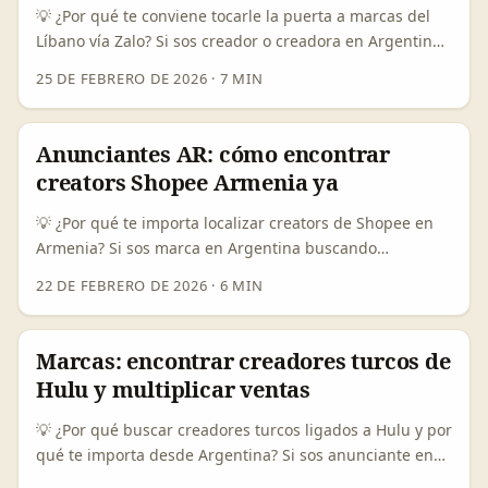
nicho interesados en K-pop o comercio con Corea, y
💡 ¿Por qué te conviene tocarle la puerta a marcas del
cadenas de comunicación B2B donde KakaoTalk
Líbano vía Zalo? Si sos creador o creadora en Argentina
funciona como canal directo. ...
y estás buscando cross-border collabs que salgan del
25 DE FEBRERO DE 2026
·
7 MIN
circuito España–México–EEUU, el Líbano puede
sorprender: marcas locales con gusto por lo
contemporáneo, designers nicho y retailers que
Anunciantes AR: cómo encontrar
compiten con players globales como SHEIN o Forever 21
creators Shopee Armenia ya
por atención regional. Muchas marcas en la región
mueven su marketing al mundo digital —influencer
💡 ¿Por qué te importa localizar creators de Shopee en
partnerships y UGC son moneda corriente— y buscan
Armenia? Si sos marca en Argentina buscando
formatos virales como “styling challenges” para lanzar
diversificar líneas de producto con colaboradores
22 DE FEBRERO DE 2026
·
6 MIN
colecciones o re-posicionar líneas (referencia: estrategia
internacionales, Armenia emerge como un mercado con
digital-first y uso de influencers, citada en la cobertura
creators creativos, precios competitivos y audiencias
sobre marketing regional). ...
nicho que responden bien a lanzamientos cross-border.
Marcas: encontrar creadores turcos de
Además, plataformas como Shopee fomentan venta
Hulu y multiplicar ventas
integrada y paquetes con creadores que pueden bajar
fricción comercial. La pregunta real que tenés: ¿cómo
💡 ¿Por qué buscar creadores turcos ligados a Hulu y por
identifico creators armenios genuinos en Shopee, los
qué te importa desde Argentina? Si sos anunciante en
contacto sin perder tiempo, y coordino colaboraciones
Argentina y estás buscando levantar visibilidad