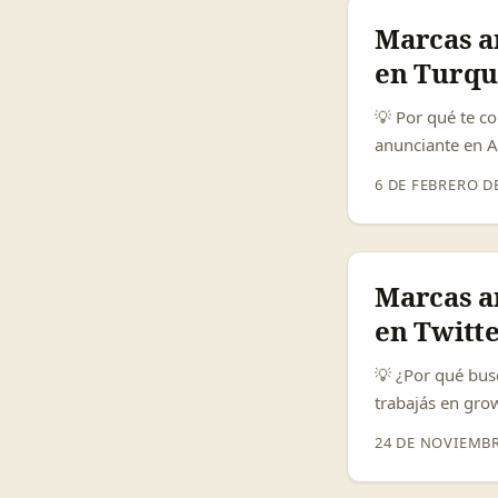
solo el número.
Marcas a
fashion, vlogs) 
en Turqu
💡 Por qué te c
anunciante en A
sabés que no al
6 DE FEBRERO D
Turquía ofrecen
precios competi
— muchas de esa
producto + stor
Marcas a
convertir audien
en Twitt
marcas). ...
💡 ¿Por qué bus
trabajás en gro
chinas que usan 
24 DE NOVIEMBR
sólo “mandar un
Lena Yang (WWD 