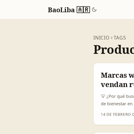
BaoLiba 🇦🇷
INICIO
TAGS
Produc
Marcas w
vendan r
💡 ¿Por qué bus
de bienestar en
Saudi o Emirato
14 DE FEBRERO 
certificaciones 
testimonios y re
Nathan Chan de H