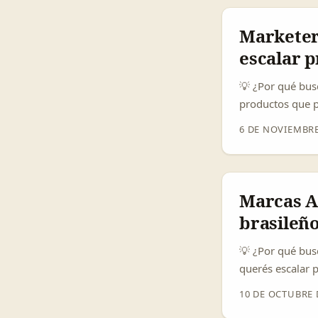
personal. Mi Ya
empieza en el co
Marketer
escalar 
💡 ¿Por qué bus
productos que p
Telegram es una
6 DE NOVIEMBRE
Instagram. Ademá
directas y form
Marcas A
brasileño
💡 ¿Por qué bus
querés escalar p
audiencia enorm
10 DE OCTUBRE 
Además, el crec