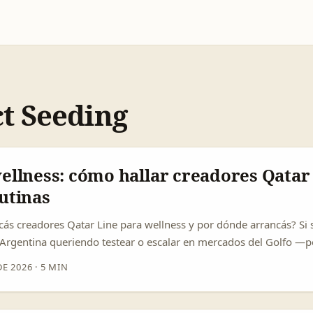
t Seeding
ellness: cómo hallar creadores Qatar
utinas
cás creadores Qatar Line para wellness y por dónde arrancás? Si
 Argentina queriendo testear o escalar en mercados del Golfo —p
s en la misma sintonía— necesitás creadores que entiendan cultu
DE 2026
·
5 MIN
(halal, ingredientes aprobados) y formatos que funcionan allí: reel
señas visuales. El punto es que no alcanza con “follower count”: 
ealthish, lo que importa es la relación que el creador tiene con 