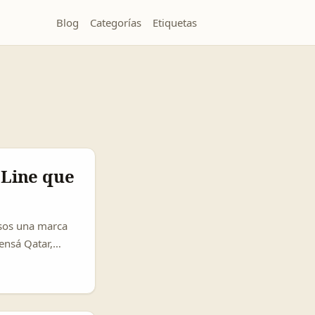
Blog
Categorías
Etiquetas
 Line que
 sos una marca
ensá Qatar,
ra,
s cortos,
como dijo
su público, no