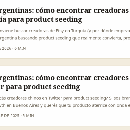
 Healthish usó product seeding mandando botellas a micro-nichos
rgentinas: cómo encontrar creadoras 
para ver quién convertía mejor; esa mentalidad experimental es cla
ía para product seeding
onviene buscar creadoras de Etsy en Turquía (y por dónde empezar
rgentina buscando product seeding que realmente convierta, p
canza con mandar un paquete y cruzar los dedos. Las creadoras d
E 2026
·
6 MIN
 una combinación rara: productos hechos a mano o con estética lo
tivos y comunidades fieles que valoran la autenticidad. Además —
s creadoras ya venden, saben convertir y cuentan con experienci
ytelling, justo lo que Kenny Sebastian llama “creadores que enti
rgentinas: cómo encontrar creadores
cias en clientes” (referencia: declaración sobre la evolución de c
er para product seeding
cás creadores chinos en Twitter para product seeding? Si sos br
wth en Buenos Aires y querés que tu producto aterrice con onda 
Twitter (o cuentas internacionales gestionadas por creadores chi
E DE 2025
·
5 MIN
 paquete y listo”. China redefine cómo las audiencias adoptan m
China), la gente espera que las marcas entiendan su cultura y su