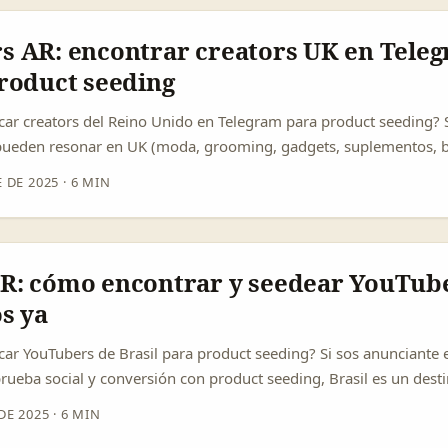
ng (Xiaohongshu) completa la idea: el seeding es un motor de ma
mpartir auténtico y termina en búsqueda activa y boca a boca. ..
s AR: encontrar creators UK en Tele
product seeding
car creators del Reino Unido en Telegram para product seeding? 
ueden resonar en UK (moda, grooming, gadgets, suplementos, be
 mina: comunidades nicho, canales con audiencias fieles y meno
 DE 2025
·
6 MIN
s, los creators británicos usan Telegram para construir listas de
atos largos donde un unboxing o reseña detallada rinde muchísimo
R: cómo encontrar y seedear YouTub
s ya
car YouTubers de Brasil para product seeding? Si sos anunciante 
rueba social y conversión con product seeding, Brasil es un dest
e, cultura creator-friendly y formatos largos que funcionan bien
DE 2025
·
6 MIN
imiento global de la creator economy —con mercados valuados 