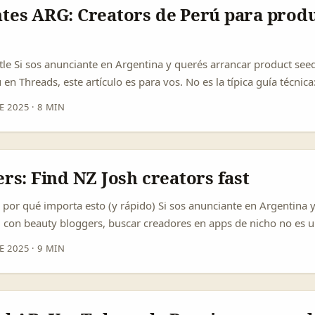
r como equipos de producción y no solo like-factories (citado: L
tes ARG: Creators de Perú para prod
uelph-Humber). ...
itle Si sos anunciante en Argentina y querés arrancar product see
 en Threads, este artículo es para vos. No es la típica guía técnica
con observaciones reales del mercado, riesgos y pasos operativos 
E 2025
·
8 MIN
jo con la caducidad rápida de redes sociales, igual. ¿Por qué mi
Dos certezas: primero, la economía de creadores en la región es
án abriendo vías de monetización y los creadores buscan nuevas 
emplo, desde mayo de 2025 TikTok empezó a pagar a creadores en
rs: Find NZ Josh creators fast
Live, lo que incentiva a más usuarios a profesionalizar su conten
 en Perú, El Peruano). Segundo, la conversación global sobre la
: por qué importa esto (y rápido) Si sos anunciante en Argentina 
 caliente: eventos como CreatorWeek 2025 muestran que marcas
 con beauty bloggers, buscar creadores en apps de nicho no es 
 híbridos y mercados vecinos para escalar campañas (The Manila 
Josh (la app de short-form video popular en Asia y comunidades e
E 2025
·
9 MIN
encia muy relevantes y creators con voz auténtica — incluyendo
ueden amplificar lanzamientos de productos cosméticos con más
...