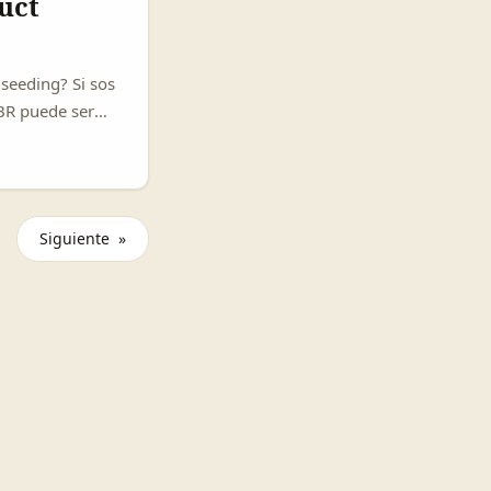
uct
seeding? Si sos
/BR puede ser
uty micro y
 que Europa
 reviews
a product
Siguiente »