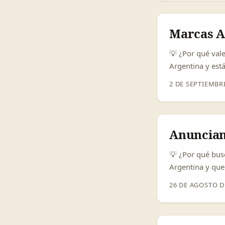
miles de millon
cambio de produ
Marcas A
💡 ¿Por qué vale
Argentina y est
línea de beauty
2 DE SEPTIEMBR
de consumo de b
Forbes Asia, st
su lista “100 T
pagos) se vuelv
Anuncian
(Forbes Asia, 202
💡 ¿Por qué bus
Argentina y que
encontrar crea
26 DE AGOSTO D
esto no es una 
docentes como L
influencers y l