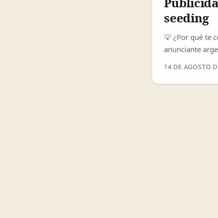
Publicid
seeding
💡 ¿Por qué te 
anunciante argen
una jugada inte
14 DE AGOSTO D
nano-influencer
occidental. Ade
detallados, tuto
seeding. ...