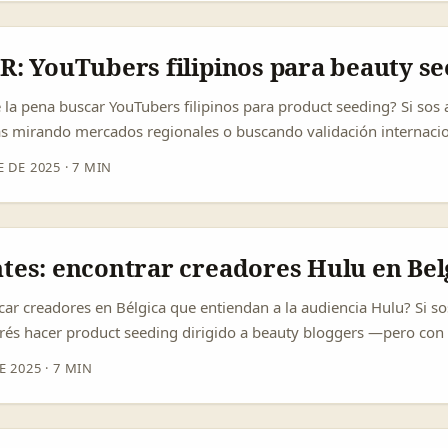
es— empuja a creadores a profesionalizar sus negocios, lo que fac
cto o equity (referencia: mercado creator USA 2024). ...
R: YouTubers filipinos para beauty se
 la pena buscar YouTubers filipinos para product seeding? Si sos
ás mirando mercados regionales o buscando validación internacio
, Filipinas aparece como un mercado con mucha tracción en video
E DE 2025
·
7 MIN
elleza muy activa. Además, el ecosistema tech local está madur
artups filipinas como Enstack, Netbank y Xpress Super App fueron
o Watch” — un síntoma de que la infraestructura digital (desde e
e más confiable para hacer campañas internacionales y logística
tes: encontrar creadores Hulu en Bel
5). ...
car creadores en Bélgica que entiendan a la audiencia Hulu? Si s
rés hacer product seeding dirigido a beauty bloggers —pero con 
dores en Bélgica con afinidad a audiencias que consumen strea
E 2025
·
7 MIN
moda, es estrategia. La economía de creadores global se está pro
ara Cardoso han empezado a diseñar cursos universitarios sobr
a “creator economy” justamente porque las marcas necesitan partn