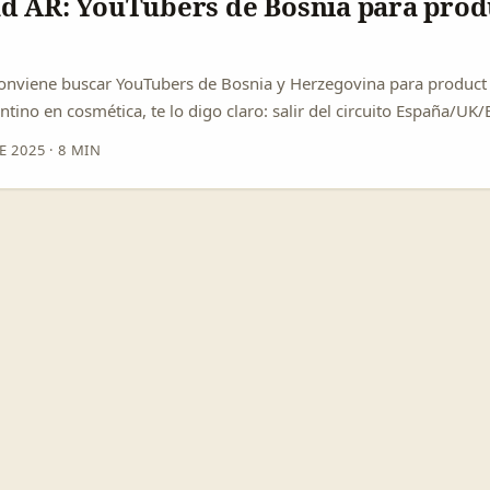
ad AR: YouTubers de Bosnia para prod
conviene buscar YouTubers de Bosnia y Herzegovina para product 
tino en cosmética, te lo digo claro: salir del circuito España/UK
ligente. Bosnia y Herzegovina (BAH) tiene creadores nicho —bea
E 2025
·
8 MIN
s— con audiencias muy fieles y costos por envío y fee más bajos
más, el mercado balcánico aprecia el contenido largo en YouTube:
riales y rutinas skincare que generan confianza real, perfecto par